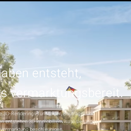
tungen
Referenzen
Kosten
Flatfinder
Insights
Über uns
aben entsteht,
ts vermarktungsbereit.
te 3D-Renderings für Makler, Bauträger und
en entstehen 3D Immobilienvisualisierungen,
nvermarktung beschleunigen.