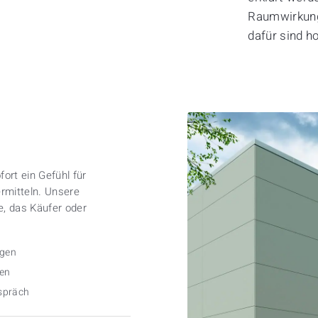
Raumwirkung
dafür sind h
ort ein Gefühl für
rmitteln. Unsere
, das Käufer oder
igen
hen
espräch